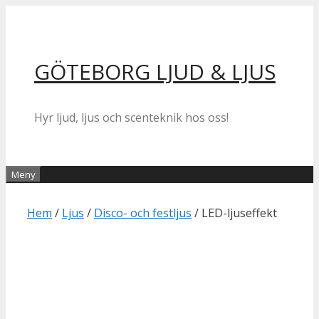
Hoppa
till
innehåll
GÖTEBORG LJUD & LJUS
Hyr ljud, ljus och scenteknik hos oss!
Meny
Hem
/
Ljus
/
Disco- och festljus
/ LED-ljuseffekt