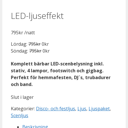
LED-ljuseffekt
795
kr
/natt
Lördag:
795
kr
0
kr
Söndag:
795
kr
0
kr
Komplett bärbar LED-scenbelysning inkl.
stativ, 4 lampor, footswitch och gigbag.
Perfekt för hemmafesten, DJ´s, trubadurer
och band.
Slut i lager
Kategorier:
Disco- och festljus
,
Ljus
,
Ljuspaket
,
Scenljus
Beskrivning