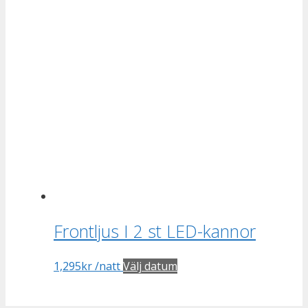
Frontljus I 2 st LED-kannor
1,295
kr
/natt
Välj datum