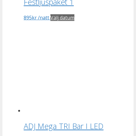
Festljuspaket 1
895
kr
/natt
Välj datum
ADJ Mega TRI Bar I LED