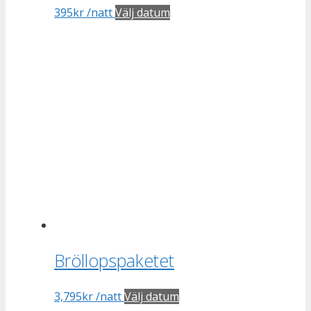
395
kr
/natt
Välj datum
Bröllopspaketet
3,795
kr
/natt
Välj datum