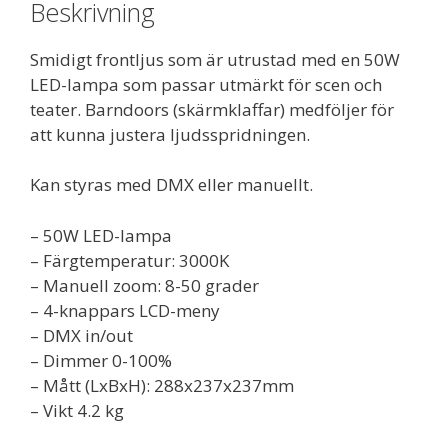
Beskrivning
Smidigt frontljus som är utrustad med en 50W
LED-lampa som passar utmärkt för scen och
teater. Barndoors (skärmklaffar) medföljer för
att kunna justera ljudsspridningen.
Kan styras med DMX eller manuellt.
– 50W LED-lampa
– Färgtemperatur: 3000K
– Manuell zoom: 8-50 grader
– 4-knappars LCD-meny
– DMX in/out
– Dimmer 0-100%
– Mått (LxBxH): 288x237x237mm
– Vikt 4.2 kg