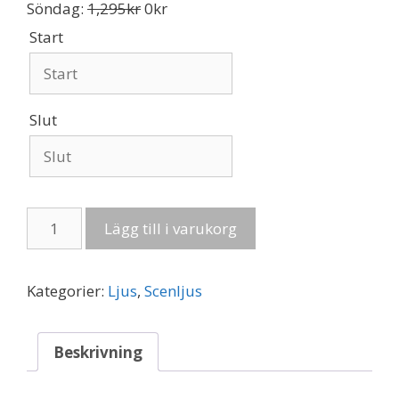
Söndag:
1,295
kr
0
kr
Start
Slut
Frontljus
Lägg till i varukorg
I
2
st
Kategorier:
Ljus
,
Scenljus
LED-
kannor
mängd
Beskrivning