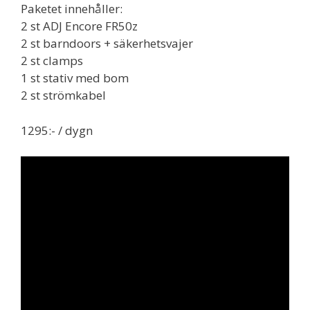
Paketet innehåller:
2 st ADJ Encore FR50z
2 st barndoors + säkerhetsvajer
2 st clamps
1 st stativ med bom
2 st strömkabel
1295:- / dygn