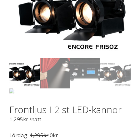
Frontljus I 2 st LED-kannor
1,295
kr
/natt
Lördag:
1,295
kr
0
kr