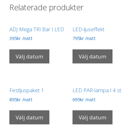
Relaterade produkter
ADJ Mega TRI Bar I LED
LED-ljuseffekt
395
kr
/natt
795
kr
/natt
Välj datum
Välj datum
Festljuspaket 1
LED PAR-lampa I 4 st
895
kr
/natt
695
kr
/natt
Välj datum
Välj datum