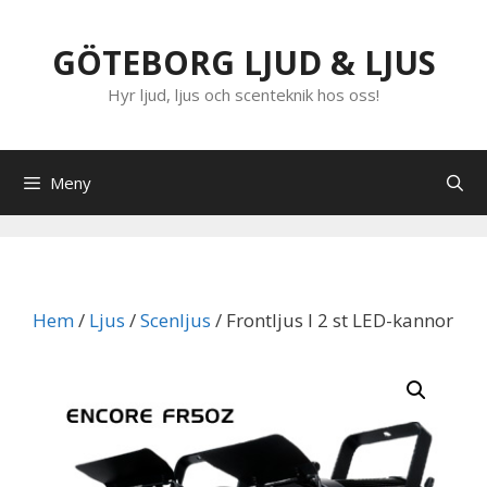
Hoppa
till
GÖTEBORG LJUD & LJUS
innehåll
Hyr ljud, ljus och scenteknik hos oss!
Meny
Hem
/
Ljus
/
Scenljus
/ Frontljus I 2 st LED-kannor