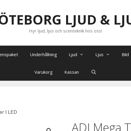
ÖTEBORG LJUD & LJ
Hyr ljud, ljus och scenteknik hos oss!
enspaket
Underhållning
Ljud
Ljus
Bild
Varukorg
Kassan
ar I LED
ADJ Mega T