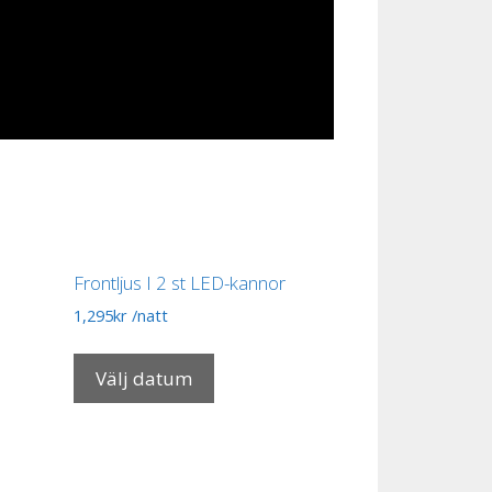
Frontljus I 2 st LED-kannor
1,295
kr
/natt
Välj datum