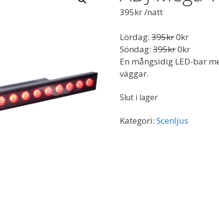
395
kr
/natt
Lördag:
395
kr
0
kr
Söndag:
395
kr
0
kr
En mångsidig LED-bar me
väggar.
Slut i lager
Kategori:
Scenljus