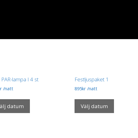
 PAR-lampa I 4 st
Festljuspaket 1
r
/natt
895
kr
/natt
älj datum
Välj datum