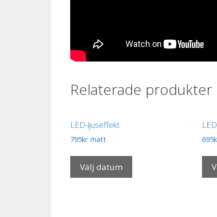
Relaterade produkter
LED-ljuseffekt
LED
795
kr
/natt
695
k
Välj datum
V