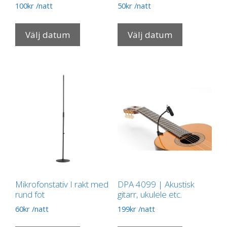
100
kr
/natt
50
kr
/natt
Välj datum
Välj datum
Mikrofonstativ I rakt med
DPA 4099 | Akustisk
rund fot
gitarr, ukulele etc.
60
kr
/natt
199
kr
/natt