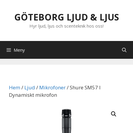
Hoppa
till
GÖTEBORG LJUD & LJUS
innehåll
Hyr ljud, ljus och scenteknik hos oss!
Meny
Hem
/
Ljud
/
Mikrofoner
/ Shure SM57 I
Dynamiskt mikrofon