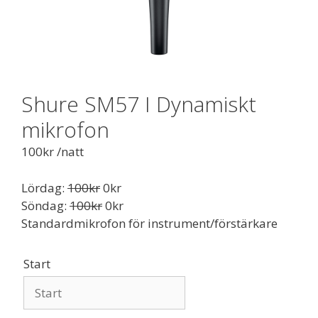
Shure SM57 I Dynamiskt
mikrofon
100
kr
/natt
Lördag:
100
kr
0
kr
Söndag:
100
kr
0
kr
Standardmikrofon för instrument/förstärkare
Start