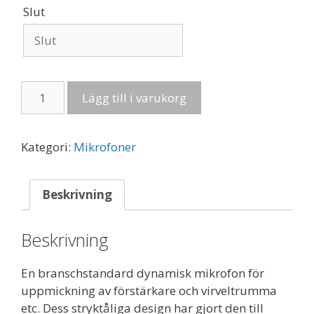
Slut
Shure
Lägg till i varukorg
SM57
I
Dynamiskt
Kategori:
Mikrofoner
mikrofon
mängd
Beskrivning
Beskrivning
En branschstandard dynamisk mikrofon för
uppmickning av förstärkare och virveltrumma
etc. Dess stryktåliga design har gjort den till