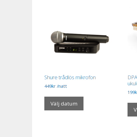
Shure trådlös mikrofon
DPA 
ukul
449
kr
/natt
199
k
Välj datum
V