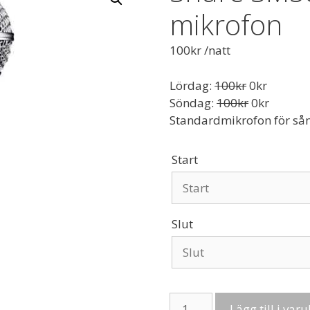
mikrofon
100
kr
/natt
Lördag:
100
kr
0
kr
Söndag:
100
kr
0
kr
Standardmikrofon för sån
Start
Slut
Shure
Lägg till i var