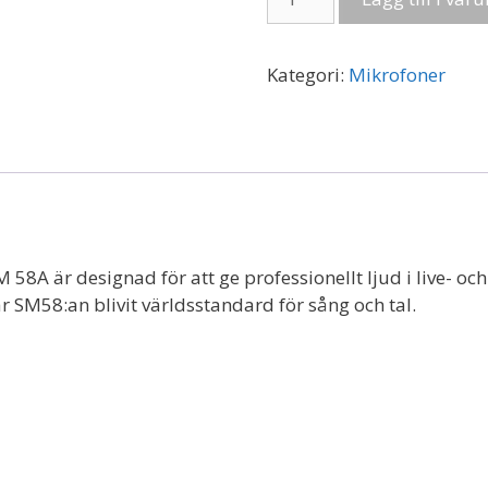
SM58
I
Dynamisk
Kategori:
Mikrofoner
mikrofon
mängd
M 58
A är designad för att ge professionellt ljud i live-
ar SM58:an
blivit världsstandard för sång och tal.