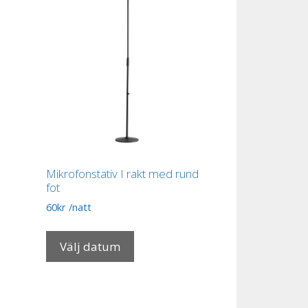
Mikrofonstativ I rakt med rund
fot
60
kr
/natt
Välj datum