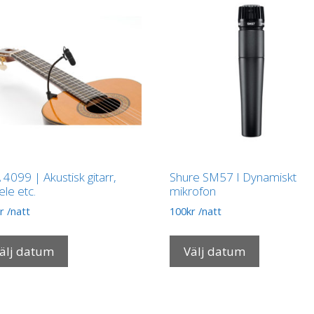
4099 | Akustisk gitarr,
Shure SM57 I Dynamiskt
ele etc.
mikrofon
r
/natt
100
kr
/natt
älj datum
Välj datum