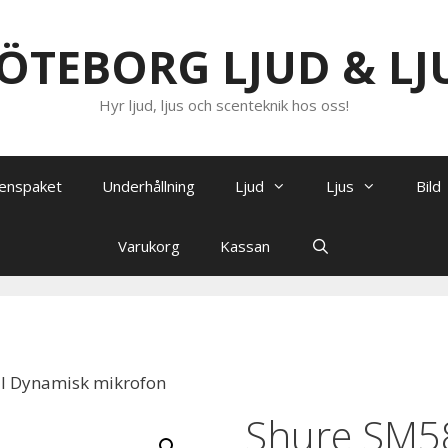
ÖTEBORG LJUD & LJ
Hyr ljud, ljus och scenteknik hos oss!
enspaket
Underhållning
Ljud
Ljus
Bild
Varukorg
Kassan
 I Dynamisk mikrofon
Shure SM58