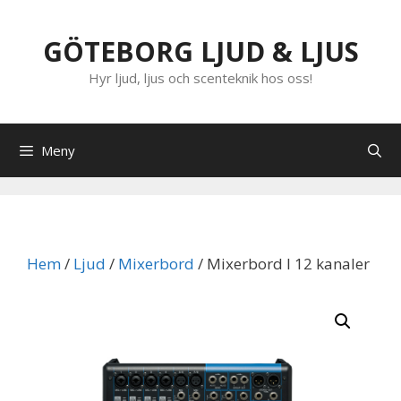
Hoppa
till
GÖTEBORG LJUD & LJUS
innehåll
Hyr ljud, ljus och scenteknik hos oss!
Meny
Hem
/
Ljud
/
Mixerbord
/ Mixerbord I 12 kanaler