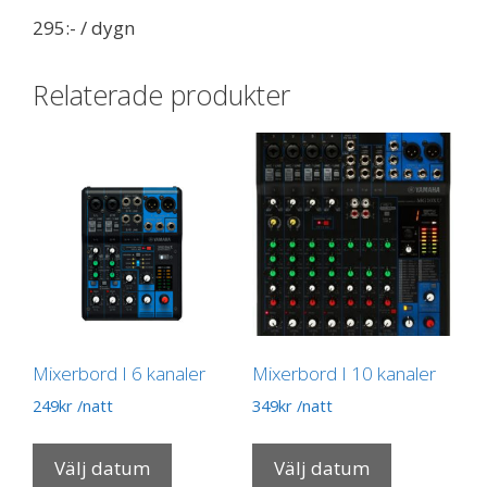
295:- / dygn
Relaterade produkter
Mixerbord I 6 kanaler
Mixerbord I 10 kanaler
249
kr
/natt
349
kr
/natt
Välj datum
Välj datum