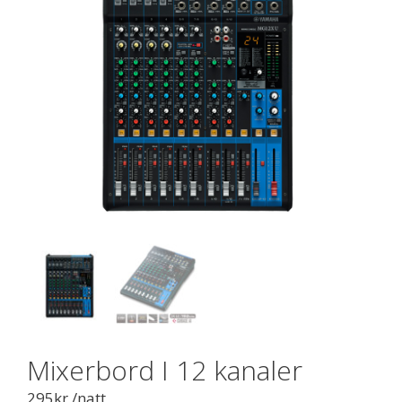
Mixerbord I 12 kanaler
295
kr
/natt