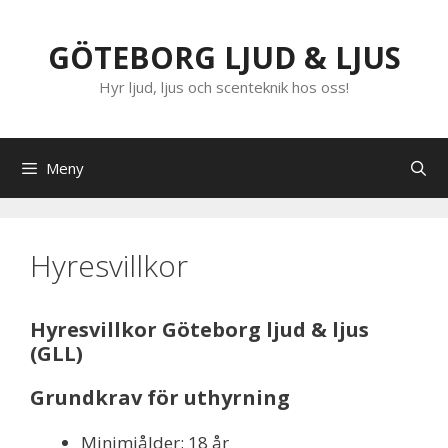
Hoppa
till
GÖTEBORG LJUD & LJUS
innehåll
Hyr ljud, ljus och scenteknik hos oss!
Meny
Hyresvillkor
Hyresvillkor Göteborg ljud & ljus
(GLL)
Grundkrav för uthyrning
Minimiålder: 18 år